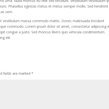
tis urna. Nulla rhoncus eu velit sed tincidunt. Vestibulum vestibulum 
unc. Phasellus egestas metus et metus semper mollis. Sed hendrerit
tas sem.
ed est vestibulum massa commodo mattis. Donec malesuada tincidunt
ntesque commodo. Lorem ipsum dolor sit amet, consectetur adipiscing el
cipit congue a justo. Sed rhoncus libero quis vehicula condimentum.
ng elit.
ed fields are marked
*