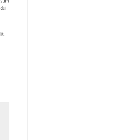
ipsum
 dui
it.