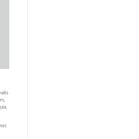
allis
um,
ula.
 nec