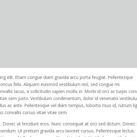
ng elit. Etiam congue diam gravida arcu porta feugiat. Pellentesque
rhoncus felis. Aliquam euismod vestibulum nisl, sed congue mi
is lacus, a sollicitudin sapien mollis in. Morbi id orci ac turpis conv
 vitae sem justo. Vestibulum condimentum, dolor id venenatis vestibul
ellus ac ante. Pellentesque vel diam tempus, lobortis risus id, rutrum lig
us convallis cursus vitae vitae sem.
ui. Donec ut tincidunt eros. Nunc consequat at orci sed dictum. Donec
ibendum. Ut pretium gravida arcu laoreet cursus. Pellentesque lectus